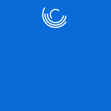
voluptas sitaspernatur aut odit aut fugit, sed quia consequuntur
nesciunt. Nequeporro quisquam est, qui dolorem ipsum quia dolor 
numquam eius moditempora incidunt ut labore et dolore.
Sed ut perspiciatis undeomnis iste natus error sit voluptatem 
aperiam, eaque ipsa quae ab illoinventore veritatis et quasi arc
ipsam voluptatem quia voluptas sit aspernatur aut odit aut fugit
voluptatem sequi nesciunt. Nequeporro quisquam est, qui dolorem
velit, sed quia non numquam eius moditempora incidunt ut labor
Lorem ipsum dolor sit amet, consectetur adipisicing elit, sed do
magnaaliqua. Ut enim ad minim veniam, quis nostrud exercitatio
consequat. Duisaute irure dolor