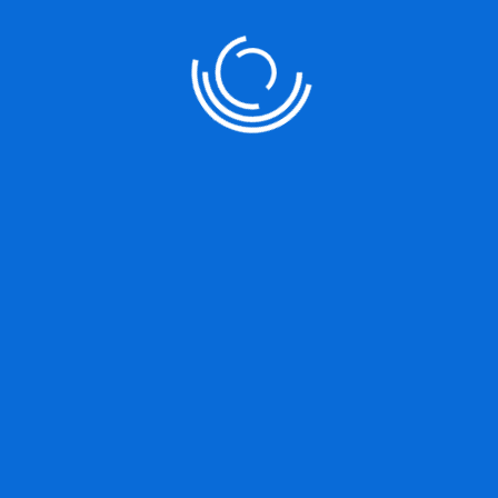
sunt in culpa qui officia deserunt mollit anim id est laborum. Sed ut
perspiciatisunde omnis iste natus […]
READ MORE