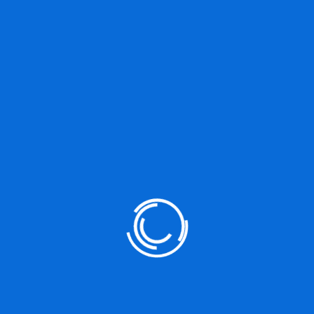
Web Development
Technotronix
>
Service
>
Web Development
Web Development
It is a long established fact that a reader will be dis
when looking. Lorem ipsum dolor sit amet, consectet
incididunt ut labore et dolore magna aliqua. Ut enim
ullamco laboris nisi ut aliquip ex ea commodo conseq
in voluptate velit esse cillum dolore eu fugiat nulla 
proident, sunt in culpa qui officia deserunt mollit ani
undeomnis iste natus error sit voluptatem accusan
aperiam, eaque ipsa quae ab illoinventore veritatis et
explicabo. Nemo enim ipsam voluptatem quia voluptas 
consequuntur magni dolores eos qui ratione volupt
est, qui dolorem ipsum quia dolor sit amet, consecte