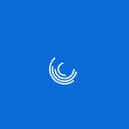
ENTS
ed Platforms Guide For
pdate.
lit, sed do eiusmod tempor incididunt ut labore et dolore
exercitation ullamco laboris nisi ut aliquip ex ea commodo.
icia deserunt mollit anim id est laborum. Sed ut perspiciatisunde